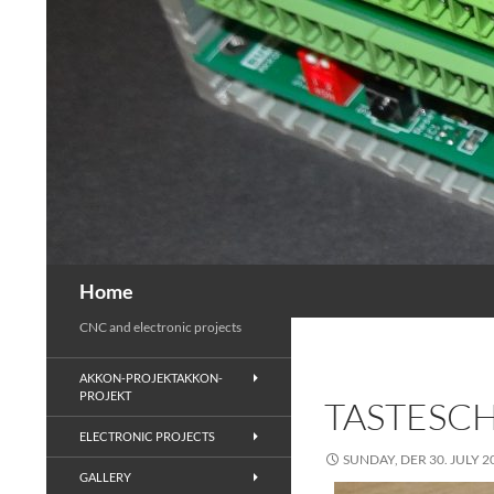
Zum
Inhalt
springen
Suchen
Home
CNC and electronic projects
AKKON-PROJEKTAKKON-
PROJEKT
TASTESC
ELECTRONIC PROJECTS
SUNDAY, DER 30. JULY 2
GALLERY