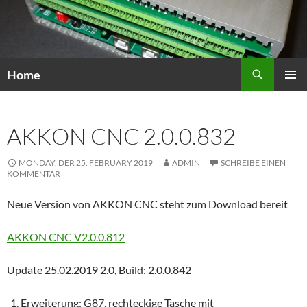
Zum
Inhalt
springen
Suchen
Home
PRIMÄR
MENÜ
AKKON CNC 2.0.0.832
MONDAY, DER 25. FEBRUARY 2019
ADMIN
SCHREIBE EINEN
KOMMENTAR
Neue Version von AKKON CNC steht zum Download bereit
AKKON CNC V2.0.0.812
Update 25.02.2019 2.0, Build: 2.0.0.842
Erweiterung: G87, rechteckige Tasche mit