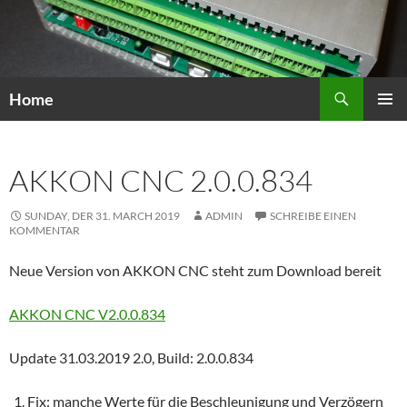
Zum
Inhalt
springen
Suchen
Home
PRIMÄR
MENÜ
AKKON CNC 2.0.0.834
SUNDAY, DER 31. MARCH 2019
ADMIN
SCHREIBE EINEN
KOMMENTAR
Neue Version von AKKON CNC steht zum Download bereit
AKKON CNC V2.0.0.834
Update 31.03.2019 2.0, Build: 2.0.0.834
Fix: manche Werte für die Beschleunigung und Verzögern